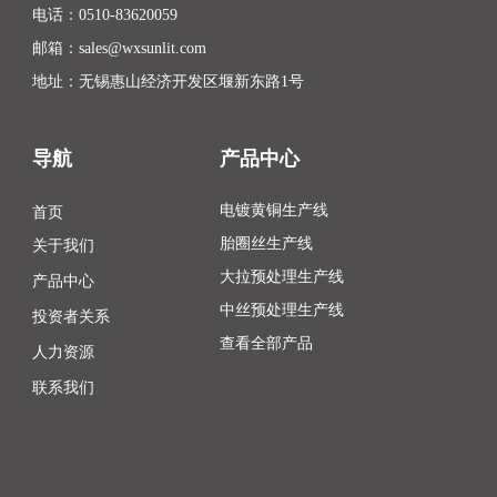
电话：
0510-83620059
邮箱：
sales@wxsunlit.com
地址：无锡惠山经济开发区堰新东路1号
导航
产品中心
首页
电镀黄铜生产线
胎圈丝生产线
关于我们
大拉预处理生产线
产品中心
中丝预处理生产线
投资者关系
查看全部产品
人力资源
联系我们