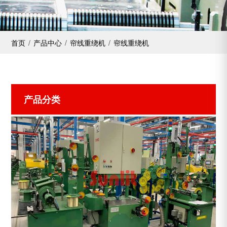
首页
/
产品中心
/
帘线重绕机
/
帘线重绕机
产品分类