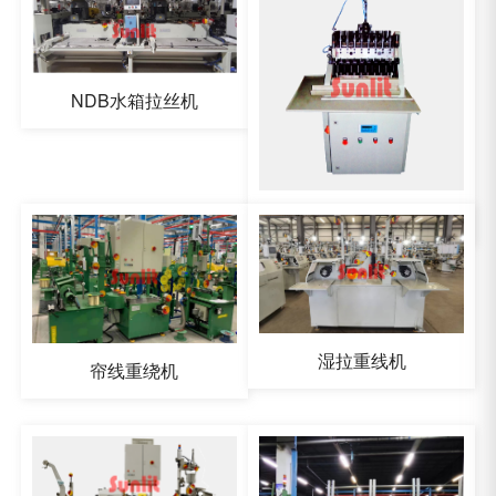
NDB水箱拉丝机
CRKJ08研磨机
湿拉重线机
帘线重绕机