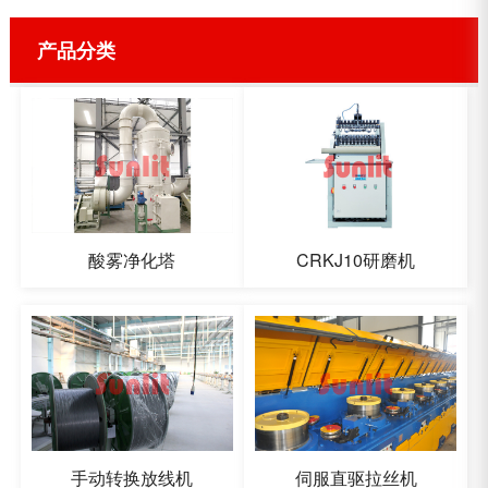
产品分类
酸雾净化塔
CRKJ10研磨机
手动转换放线机
伺服直驱拉丝机